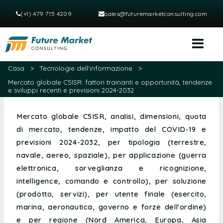
(+1) 479 715 4209
sales@futuremarketconsulting.com
Casa
>
Tecnologie dell'informazione
>
Mercato globale C5ISR: fattori trainanti e opportunità, tendenze
e sviluppi recenti e previsioni 2024-2032
Mercato globale C5ISR, analisi, dimensioni, quota
di mercato, tendenze, impatto del COVID-19 e
previsioni 2024-2032, per tipologia (terrestre,
navale, aereo, spaziale), per applicazione (guerra
elettronica, sorveglianza e ricognizione,
intelligence, comando e controllo), per soluzione
(prodotto, servizi), per utente finale (esercito,
marina, aeronautica, governo e forze dell'ordine)
e per regione (Nord America, Europa, Asia