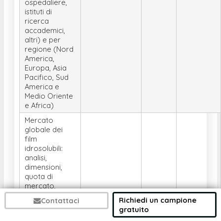
ospedaliere,
istituti di
ricerca
accademici,
altri) e per
regione (Nord
America,
Europa, Asia
Pacifico, Sud
America e
Medio Oriente
e Africa)
Mercato
globale dei
film
idrosolubili:
analisi,
dimensioni,
quota di
mercato,
tendenze,
Richiedi un campione
Contattaci
impatto del
gratuito
COVID-19 e