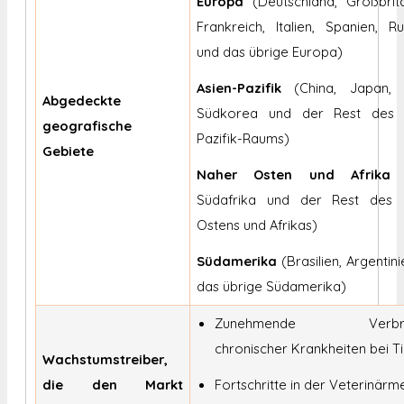
Europa
(Deutschland, Großbrita
Frankreich, Italien, Spanien, Ru
und das übrige Europa)
Asien-Pazifik
(China, Japan, I
Abgedeckte
Südkorea und der Rest des 
geografische
Pazifik-Raums)
Gebiete
Naher Osten und Afrika
(
Südafrika und der Rest des
Ostens und Afrikas)
Südamerika
(Brasilien, Argentin
das übrige Südamerika)
Zunehmende Verbrei
chronischer Krankheiten bei Ti
Wachstumstreiber,
die den Markt
Fortschritte in der Veterinärm