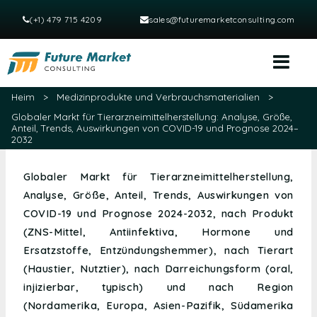
(+1) 479 715 4209
sales@futuremarketconsulting.com
Heim
>
Medizinprodukte und Verbrauchsmaterialien
>
Globaler Markt für Tierarzneimittelherstellung: Analyse, Größe,
Anteil, Trends, Auswirkungen von COVID-19 und Prognose 2024–
2032
Globaler Markt für Tierarzneimittelherstellung,
Analyse, Größe, Anteil, Trends, Auswirkungen von
COVID-19 und Prognose 2024-2032, nach Produkt
(ZNS-Mittel, Antiinfektiva, Hormone und
Ersatzstoffe, Entzündungshemmer), nach Tierart
(Haustier, Nutztier), nach Darreichungsform (oral,
injizierbar, typisch) und nach Region
(Nordamerika, Europa, Asien-Pazifik, Südamerika